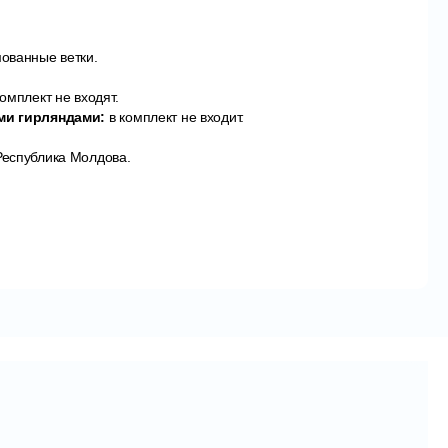
ованные ветки.
омплект не входят.
ми гирляндами:
в комплект не входит.
еспублика Молдова.
т запаха пластика и острых элементов, ветки приятны на
меняют цвет при использовании с годами.
азбирать для сезонного хранения. Дерево собирается из
льные блоки стебля вставляются друг в друга. Ветви
ормируется законченная форма дерева. Затем нужно
 и придать дереву законченный вид.