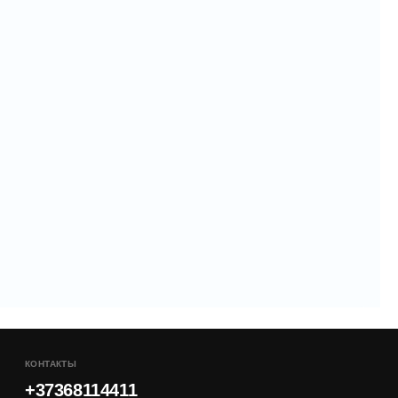
КОНТАКТЫ
+37368114411