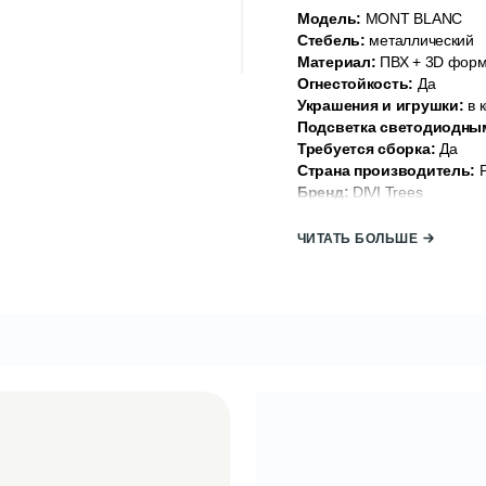
Модель:
MONT BLANC
Стебель:
металлический
Материал:
ПВХ + 3D форм
Огнестойкость:
Да
Украшения и игрушки:
в к
Подсветка светодиодны
Требуется сборка:
Да
Страна производитель:
Р
Бренд:
DIVI Trees
Искусственная ель не имее
ЧИТАТЬ БОЛЬШЕ
ощупь, не осыпаются и не 
Дерево легко собирать и р
нескольких частей. Строите
раскрываются зонтиком, ф
вручную взмахнуть ветками
КОД: 2000004021
ЕАN: 20043131
Артикул: 51 276