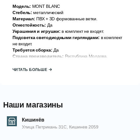
Модель:
MONT BLANC
Стебель:
металлический
Материал:
ПВХ + 3D формованные ветки.
Огнестойкость:
Да
Украшения и игрушки:
в комплект не входят.
Подсветка светодиодными гирляндами:
в комплект
не входит.
Требуется сборка:
Да
Страна производитель:
Республика Молдова.
Бренд:
DIVI Trees
ЧИТАТЬ БОЛЬШЕ
Искусственная ель не имеет запаха пластика и острых
элементов, ветки приятны на ощупь, не осыпаются и не
меняют цвет при использовании с годами.
Дерево легко собирать и разбирать для сезонного
хранения. Дерево собирается из нескольких частей.
Наши магазины
Строительные блоки стебля вставляются друг в друга.
Ветви раскрываются зонтиком, формируется
законченная форма дерева. Затем нужно вручную
Кишинёв
взмахнуть ветками и придать дереву законченный вид.
Улица Петрикань 31С, Кишинев 2059
КОД: 2000004022
ЕАN: 20043148