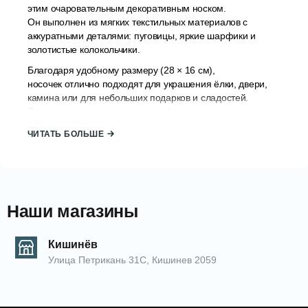
этим очаровательным декоративным носком.
Он выполнен из мягких текстильных материалов с
аккуратными деталями: пуговицы, яркие шарфики и
золотистые колокольчики.
Благодаря удобному размеру (28 × 16 см),
носочек отлично подходят для украшения ёлки, двери,
камина или для небольших подарков и сладостей.
Он создает праздничную атмосферу дома, в магазине,
детском саду или офисе.
ЧИТАТЬ БОЛЬШЕ
Характеристики:
Размер: 28 см × 16 см
Материал: комбинация текстиля (плюш,
хлопок, фетр)
Наши магазины
Украшения: декоративные пуговицы,
колокольчик, шарфик
Кишинёв
Улица Петрикань 31С, Кишинев 2059
Идеально для новогоднего декора и
небольших подарков
КОД: 2000006102