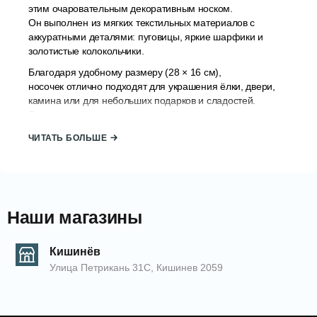
этим очаровательным декоративным носком.
Он выполнен из мягких текстильных материалов с
аккуратными деталями: пуговицы, яркие шарфики и
золотистые колокольчики.
Благодаря удобному размеру (28 × 16 см),
носочек отлично подходят для украшения ёлки, двери,
камина или для небольших подарков и сладостей.
Он создает праздничную атмосферу дома, в магазине,
детском саду или офисе.
ЧИТАТЬ БОЛЬШЕ
Характеристики:
Размер: 28 см × 16 см
Материал: комбинация текстиля (плюш,
хлопок, фетр)
Наши магазины
Украшения: декоративные пуговицы,
колокольчик, шарфик
Кишинёв
Улица Петрикань 31С, Кишинев 2059
Идеально для новогоднего декора и
небольших подарков
КОД: 2000006102