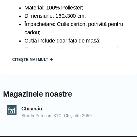
Material: 100% Poliester;
Dimensiune: 160x300 cm;
Împachetare: Cutie carton, potrivită pentru
cadou;
Cutia include doar fața de masă;
Pentru a vă servi o perioadă îndelungată
de timp se recomandă spălarea la 30
CITEȘTE MAI MULT
grade la program delicat;
Țara de origine: TURCIA;
Marca: ATAK;
Magazinele noastre
Datorită luminii la care sunt expuse produsele în timpul
fotografierii și din cauza blitz-ului camerei de fotografiat,
Chișinău
produsele pot căpăta nuanțe diferite. De asemenea,
Strada Petricani 31C, Chișinău 2059
nuanțele pot să difere de la un calculator la altul.
COD: 2000006224/Cappuccino