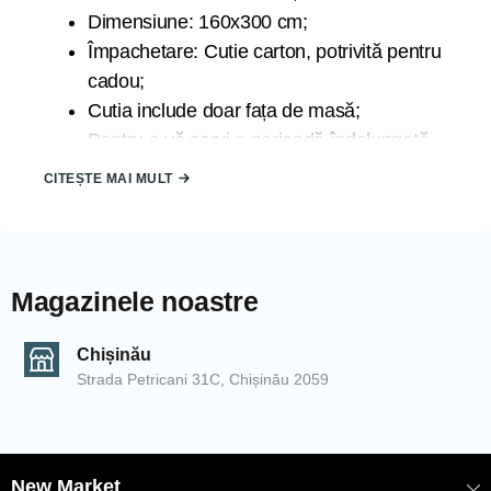
Dimensiune: 160x300 cm;
Împachetare: Cutie carton, potrivită pentru
cadou;
Cutia include doar fața de masă;
Pentru a vă servi o perioadă îndelungată
de timp se recomandă spălarea la 30
CITEȘTE MAI MULT
grade la program delicat;
Țara de origine: TURCIA;
Marca: ATAK;
Magazinele noastre
Datorită luminii la care sunt expuse produsele în timpul
fotografierii și din cauza blitz-ului camerei de fotografiat,
Chișinău
produsele pot căpăta nuanțe diferite. De asemenea,
Strada Petricani 31C, Chișinău 2059
nuanțele pot să difere de la un calculator la altul.
COD: 2000006224/Crem
EAN: 8681137088561
New Market