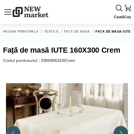
Caută
Coș
PAGINA PRINCIPALĂ
TEXTILE
FAȚĂ DE MASĂ
FAȚĂ DE MASĂ IUTE 
Față de masă IUTE 160X300 Crem
Codul produsului : 2000006224/Crem