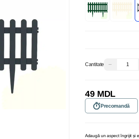
−
Cantitate
49 MDL
Precomandă
Adaugă un aspect îngrijit și e