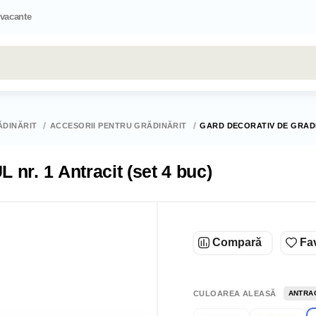
 vacante
Toate rezultatele căutării [0 de produse]
ĂDINĂRIT
ACCESORII PENTRU GRĂDINĂRIT
GARD DECORATIV DE GRADIN
nr. 1 Antracit (set 4 buc)
Compară
Fav
CULOAREA ALEASĂ
ANTRA