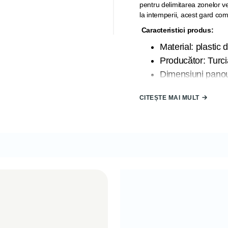
pentru delimitarea zonelor verz
la intemperii, acest gard com
Caracteristici produs:
Material: plastic d
Producător: Turci
Dimensiuni panou:
cm)
CITEȘTE MAI MULT
Înălțimea țărușilo
Setul conține: 4 
Ușor de montat da
Rezistent la soare
Detalii:
✅ Ideal pentru: delimitarea str
✅ Ușor de instalat, fără unel
✅ Se poate combina cu alte s
COD: 8680648760
EAN: 8680648625432