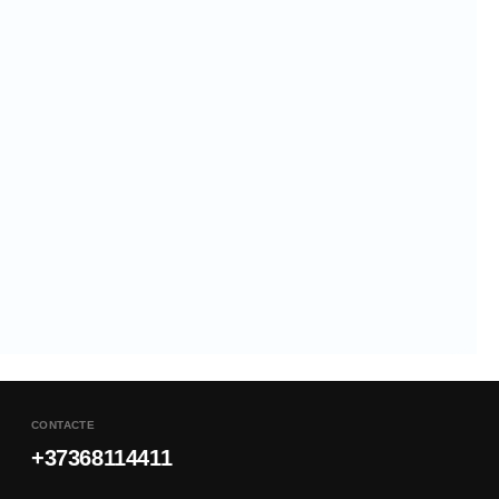
CONTACTE
+37368114411