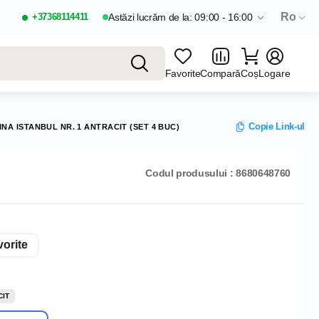
Ro
+37368114411
Astăzi lucrăm de la: 09:00 - 16:00
Favorite
Compară
Coș
Logare
Copie Link-ul
A ISTANBUL NR. 1 ANTRACIT (SET 4 BUC)
Codul produsului : 8680648760
orite
CIT