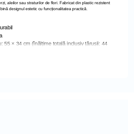
i, aleilor sau straturilor de flori. Fabricat din plastic rezistent
bină designul estetic cu funcționalitatea practică.
urabil
a
 55 × 34 cm (înălțime totală inclusiv țărușii: 44
r: 10 cm
bucăți de gard
torită sistemului de prindere lateral
, ploaie și îngheț
aturilor de flori, aleilor sau zonelor verzi.
te.
eturi pentru garduri mai lungi.