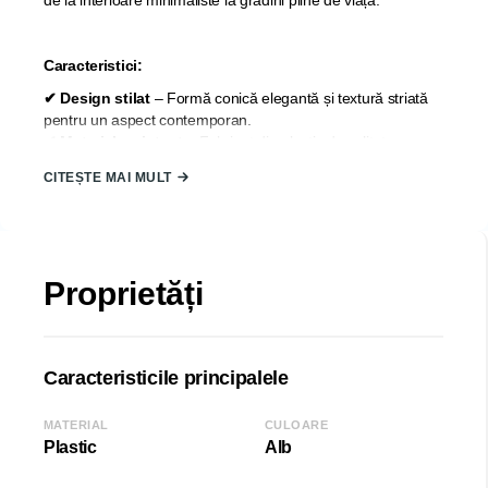
de la interioare minimaliste la grădini pline de viață.
Caracteristici:
✔ Design stilat
– Formă conică elegantă și textură striată
pentru un aspect contemporan.
✔ Material rezistent
– Fabricat din plastic de calitate
superioară, durabil și rezistent la raze UV și intemperii.
CITEȘTE MAI MULT
✔ Versatilitate maximă
– Ideal pentru plante decorative,
flori și aranjamente verzi, atât în interior, cât și în exterior.
✔ Ușor de utilizat
– Greutate redusă, ușor de mutat și
întreținut.
Proprietăți
Detalii produs:
Material: plastic de înaltă calitate
Caracteristicile principalele
Producator: SERINOVA
Țara de origine: TURCIA
MATERIAL
CULOARE
Diametrul: 39 cm
Plastic
Alb
Înălțimea: 36,5 cm