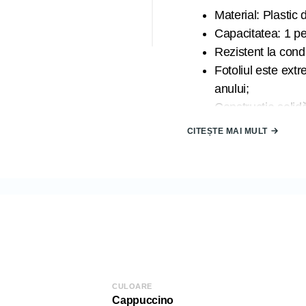
Material: Plastic 
Capacitatea: 1 p
Rezistent la condi
Fotoliul este extre
anului;
Construcția solid
să îl utilizați pe
CITEȘTE MAI MULT
Fotoliul este con
Țara de origine:
Dimensiunea Scaunului:
Lățime (L): 63,6
Înălțime (H): 85 
Adâncime (D): 6
Sarcina admisă: 
CULOARE
COD: 2000007622
Cappuccino