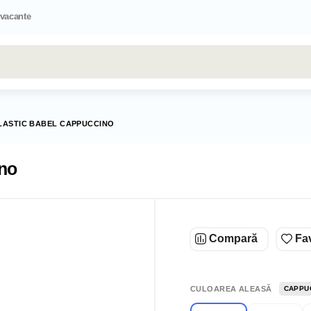
 vacante
Toate rezultatele căutării [0 de produse]
LASTIC BABEL CAPPUCCINO
no
Compară
Fav
CULOAREA ALEASĂ
CAPPU