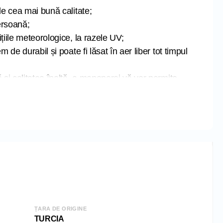
de cea mai bună calitate;
ersoană;
țiile meteorologice, la razele UV;
m de durabil și poate fi lăsat în aer liber tot timpul
ă și calitatea înaltă a manoperei vă vor permite
ntru mai multe sezoane;
ceput pentru a fi ușor de auto-asamblat;
 TURCIA;
0 cm
cm
2 cm
165 kg
ȚARA DE ORIGINE
TURCIA