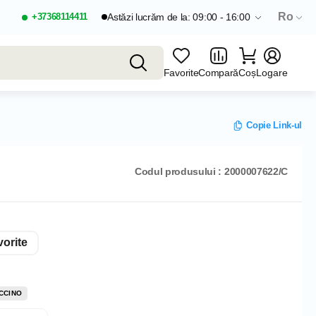
Ro
+37368114411
Astăzi lucrăm de la: 09:00 - 16:00
Favorite
Compară
Coș
Logare
Copie Link-ul
Codul produsului : 2000007622/C
orite
CCINO