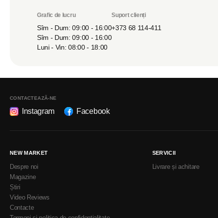
Grafic de lucru
Suport clienți
Sîm - Dum: 09:00 - 16:00
+373 68 114-411
Sîm - Dum: 09:00 - 16:00
Luni - Vin: 08:00 - 18:00
CONTACTEAZĂ-NE
Instagram
Facebook
NEW MARKET
SERVICII
Despre noi
Livrare și achitare
Magazine
Știri
Video Reviews
Contacte
Termeni și politica de confidențialitate