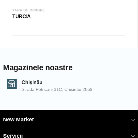
Sarcina admisă: 165 kg
ȚARA DE ORIGINE
TURCIA
COD: 2000007622
EAN: 850048573024
SKU: SPC-B003
Magazinele noastre
Chișinău
Strada Petricani 31C, Chișinău 2059
New Market
Servicii