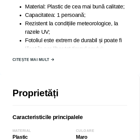
Material: Plastic de cea mai bună calitate;
Capacitatea: 1 persoană;
Rezistent la condițiile meteorologice, la
razele UV;
Fotoliul este extrem de durabil și poate fi
lăsat în aer liber tot timpul anului;
Construcția solidă și calitatea înaltă a
CITEȘTE MAI MULT
manoperei vă vor permite să îl utilizați
pentru mai multe sezoane;
Fotoliul este conceput pentru a fi ușor de
Proprietăți
auto-asamblat;
Țara de origine: TURCIA;
Dimensiunea Scaunului:
Caracteristicile principalele
Lățime (L): 63,60 cm
Înălțime (H): 85 cm
MATERIAL
CULOARE
Adâncime (D): 62 cm
Plastic
Maro