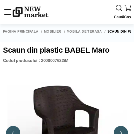
Caută
Coș
PAGINA PRINCIPALĂ
MOBILIER
MOBILĂ DE TERASĂ
SCAUN DIN PL
Scaun din plastic BABEL Maro
Codul produsului : 2000007622/M