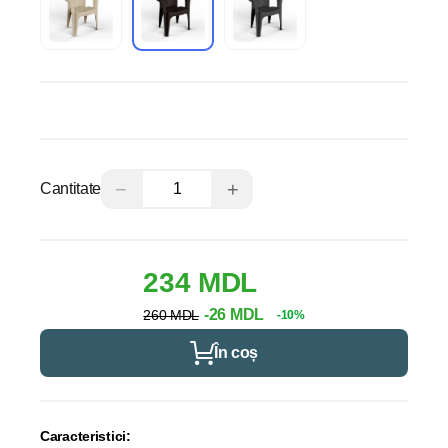
−
+
Cantitate
234 MDL
-26 MDL
260 MDL
-10%
În coș
Caracteristici: