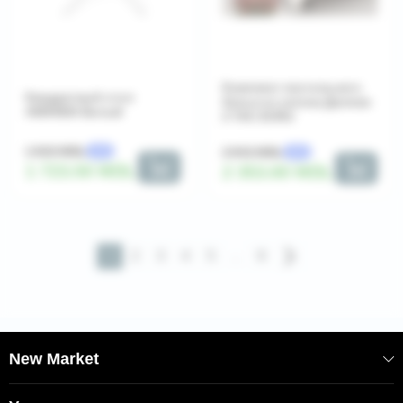
Комплект постельного
Квадратный стол
белья из сатина Делюкс
AMANDA Белый
2 TAC ECRU
1 915 MDL
2 942 MDL
-10%
-20%
1 723.50 MDL
2 353.60 MDL
1
2
3
4
5
...
9
New Market