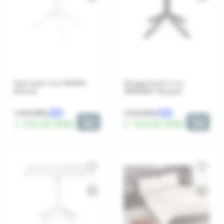
Круглый стол MARIA
Квадратный стол
Белый
AMANDA Черный
1 915 MDL
1 915 MDL
-10%
-10%
1 723.50 MDL
1 723.50 MDL