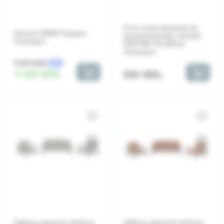
Стол пластиковый на
Качели NARA Турция
металлических ножках
Антрацит
RATTAN 70х120см
Антрацит
5 500 MDL
-20%
4 400 MDL
650 MDL
Набор садовой мебели
Набор садовой мебели