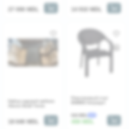
14 910 MDL
27 000 MDL
Пластиковый стул
Набор садовой мебели
BAMBO Антрацит
Alasca Small Turcia
510 MDL
-10%
18 640 MDL
459 MDL