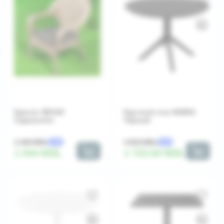
Кресло VEGAS
Круглый стол MARIA
Cappuccino
Черный
1 160 MDL
1 915 MDL
-10%
-10%
1 044 MDL
1 723.50 MDL