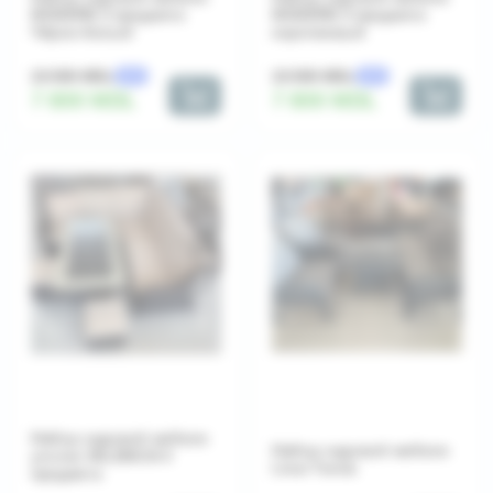
MODERN 3 предмета
MODERN 3 предмета
Чёрно-белый
коричневый
10 500 MDL
10 500 MDL
-26%
-26%
7 800 MDL
7 800 MDL
Набор садовой мебели
Набор садовой мебели
уголок VALENCIA 4
Linar Turcia
предмета