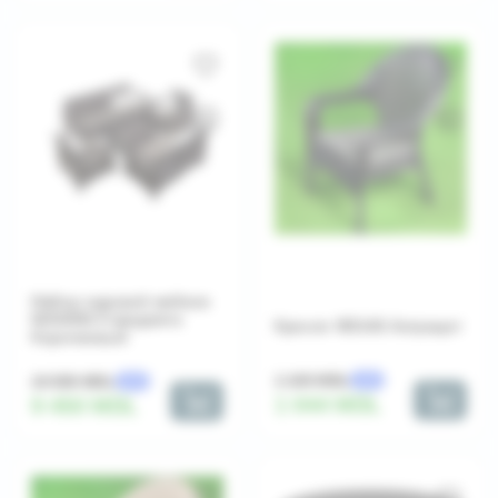
Набор садовой мебели
NOVARA 5 предмета
Кресло VEGAS Антрацит
Коричневый
1 160 MDL
10 500 MDL
-10%
-10%
1 044 MDL
9 450 MDL