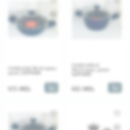
Cratiță adâncă
Cratiță plată 26cm+capac,
26cm+capac, granit,
granit, SAPPHIRE
SAPPHIRE
571 MDL
621 MDL