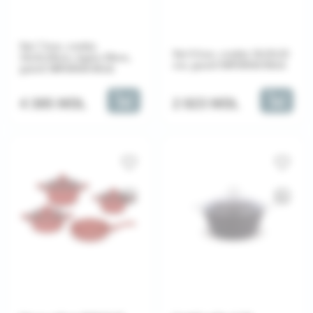
Set 7 buc, cratițe
Set 6 buc, cratiţe 18,20,22
18,22,26cm, tigaie 28cm,
cm, granit NIRVANA Mink
granit NIRVANA Mink
2 823 MDL
4 385 MDL