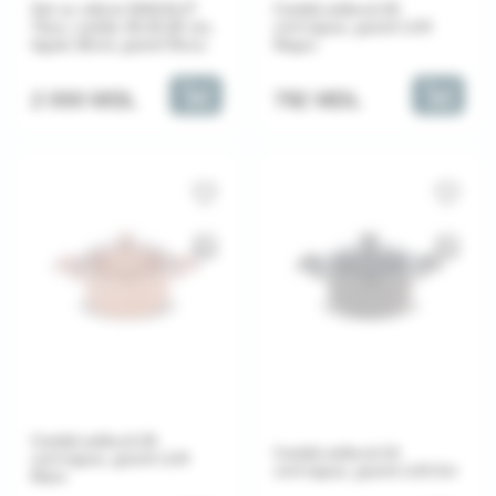
Set cu mâner BAGALIT
Cratiță adâncă 26
7buc, cratițe 20,24,26 cm,
cm+capac, granit LUX
tigaie 26cm, granit Rosu
Negru
2 000 MDL
792 MDL
Cratiță adâncă 26
Cratiță adâncă 24
cm+capac, granit LUX
cm+capac, granit LUX Gri
Maro