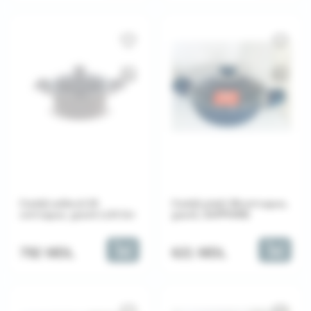
Cratiță adâncă 26
Cratiță plată 28cm+capac,
cm+capac, granit LUX Gri
granit, SAPPHIRE
792 MDL
621 MDL