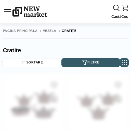
Caută
Coș
PAGINA PRINCIPALĂ
VESELĂ
CRATIȚE
Cratițe
SORTARE
FILTRE