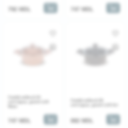
747 MDL
792 MDL
Cratiță adâncă 24
Cratiță adâncă 28
cm+capac, granit LUX
cm+capac, granit LUX Gri
Maro
882 MDL
747 MDL