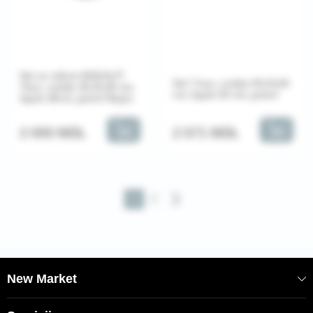
Set cu mâner BAGALIT
Set 7 buc, cratiţe 20,24,26
7buc, cratițe 20,24,26 cm,
cm, tigaie 26 cm, granit
tigaie 26cm, granit Negru
2 571 MDL
2 000 MDL
1
2
New Market