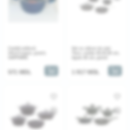
Cratiță adâncă
Set cu mâner de oțel
24cm+capac, granit,
7buc, cratițe 20,24,26 cm,
SAPPHIRE
tigaie 26 cm, granit
571 MDL
1 917 MDL