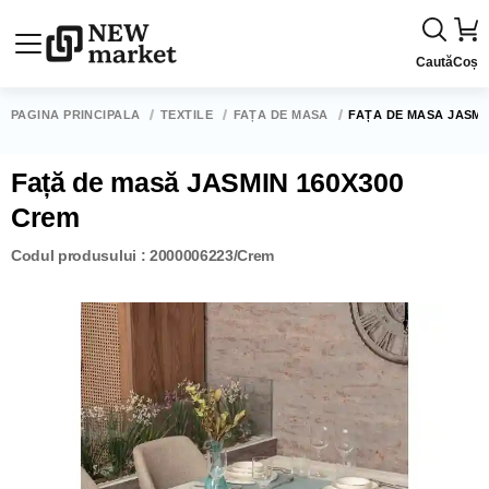
Caută
Coș
PAGINA PRINCIPALĂ
TEXTILE
FAȚĂ DE MASĂ
FAȚĂ DE MASĂ JASMI
Față de masă JASMIN 160X300
Crem
Codul produsului : 2000006223/Crem