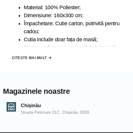
Material: 100% Poliester;
Dimensiune: 160x300 cm;
Împachetare: Cutie carton, potrivită pentru
cadou;
Cutia include doar fața de masă;
Pentru a vă servi o perioadă îndelungată
de timp se recomandă spălarea la 30
CITEȘTE MAI MULT
grade la program delicat;
Țara de origine: TURCIA;
Marca: ATAK;
Magazinele noastre
Datorită luminii la care sunt expuse produsele în timpul
fotografierii și din cauza blitz-ului camerei de fotografiat,
Chișinău
produsele pot căpăta nuanțe diferite. De asemenea,
Strada Petricani 31C, Chișinău 2059
nuanțele pot să difere de la un calculator la altul.
COD: 2000006223/Crem