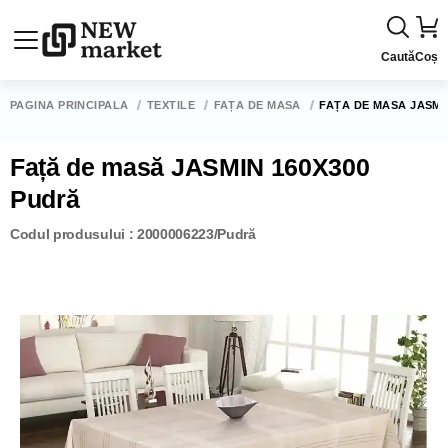
Caută
Coș
PAGINA PRINCIPALĂ
TEXTILE
FAȚĂ DE MASĂ
FAȚĂ DE MASĂ JASMI
Față de masă JASMIN 160X300
Pudră
Codul produsului : 2000006223/Pudră