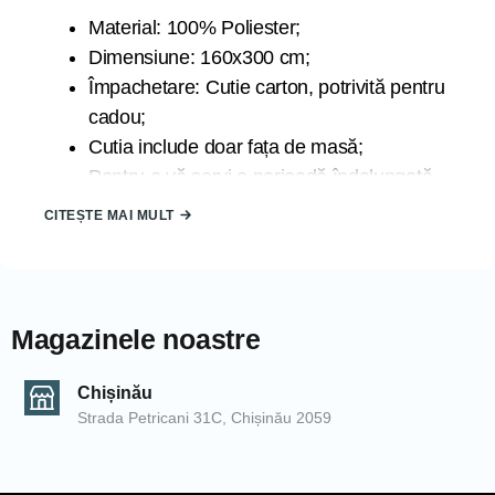
Material: 100% Poliester;
Dimensiune: 160x300 cm;
Împachetare: Cutie carton, potrivită pentru
cadou;
Cutia include doar fața de masă;
Pentru a vă servi o perioadă îndelungată
de timp se recomandă spălarea la 30
CITEȘTE MAI MULT
grade la program delicat;
Țara de origine: TURCIA;
Marca: ATAK;
Magazinele noastre
Datorită luminii la care sunt expuse produsele în timpul
fotografierii și din cauza blitz-ului camerei de fotografiat,
Chișinău
produsele pot căpăta nuanțe diferite. De asemenea,
Strada Petricani 31C, Chișinău 2059
nuanțele pot să difere de la un calculator la altul.
COD: 2000006223/Pudră