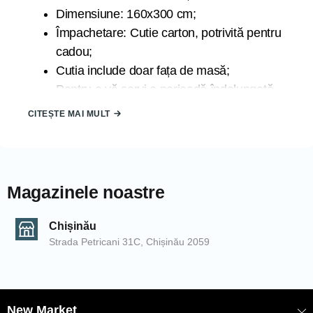
Dimensiune: 160x300 cm;
Împachetare: Cutie carton, potrivită pentru
cadou;
Cutia include doar fața de masă;
Pentru a vă servi o perioadă îndelungată
de timp se recomandă spălarea la 30
CITEȘTE MAI MULT
grade la program delicat;
Țara de origine: TURCIA;
Marca: ATAK;
Magazinele noastre
Datorită luminii la care sunt expuse produsele în timpul
fotografierii și din cauza blitz-ului camerei de fotografiat,
Chișinău
produsele pot căpăta nuanțe diferite. De asemenea,
Strada Petricani 31C, Chișinău 2059
nuanțele pot să difere de la un calculator la altul.
COD: 2000006223/Gri
EAN: 8681137091547
New Market