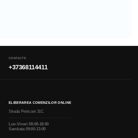
CONTACTE
+37368114411
ELIBERAREA COMENZILOR ONLINE
Strada Petricani 31C
Lun-Vineri 08:00-18:00
Sambata 09:00-13:00