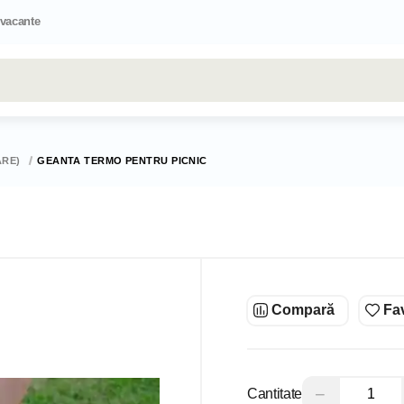
 vacante
Toate rezultatele căutării [0 de produse]
ARE)
GEANTA TERMO PENTRU PICNIC
Compară
Fav
−
Cantitate