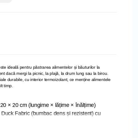
e ideală pentru păstrarea alimentelor și băuturilor la
ent dacă mergi la picnic, la plajă, la drum lung sau la birou.
ale durabile, cu interior termoizolant, ce menține alimentele
t timp.
20 × 20 cm (lungime × lățime × înălțime)
ă Duck Fabric (bumbac dens și rezistent) cu
mic din folie metalizată
temperatura alimentelor și băuturilor (reci sau