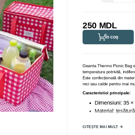
250 MDL
În coș
Geanta Thermo Picnic Bag est
temperatura potrivită, indifer
Este confecționată din materi
reci sau calde pentru mai mul
Caracteristici principale:
Dimensiuni: 35 × 
Material: țesătur
interior izolat ter
Funcție: menține 
CITEȘTE MAI MULT