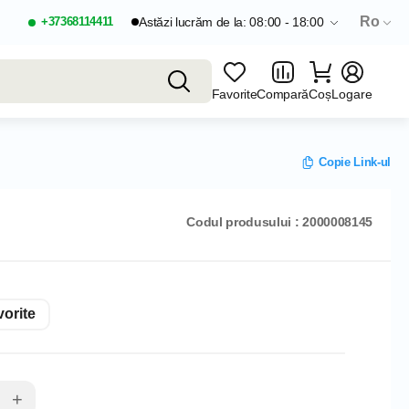
Ro
+37368114411
Astăzi lucrăm de la: 08:00 - 18:00
Favorite
Compară
Coș
Logare
Copie Link-ul
Codul produsului : 2000008145
orite
+