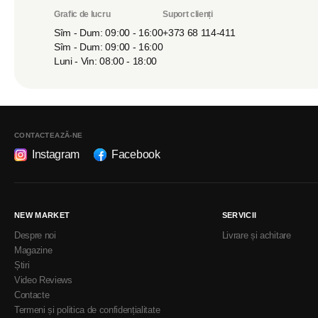
Grafic de lucru
Suport clienți
Sîm - Dum: 09:00 - 16:00
+373 68 114-411
Sîm - Dum: 09:00 - 16:00
Luni - Vin: 08:00 - 18:00
CONTACTEAZĂ-NE
Instagram
Facebook
NEW MARKET
SERVICII
Despre noi
Livrare și achitare
Magazine
Știri
Video Reviews
Contacte
Termeni și politica de confidențialitate