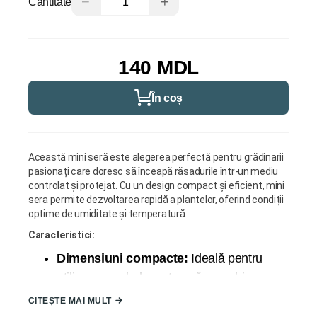
−
+
Cantitate
140 MDL
În coș
Această mini seră este alegerea perfectă pentru grădinarii
pasionați care doresc să înceapă răsadurile într-un mediu
controlat și protejat. Cu un design compact și eficient, mini
sera permite dezvoltarea rapidă a plantelor, oferind condiții
optime de umiditate și temperatură.
Caracteristici:
Dimensiuni compacte:
Ideală pentru
utilizarea pe balcon, terasă sau chiar pe
pervazul ferestrei.
CITEȘTE MAI MULT
Capac transparent detașabil:
Permite