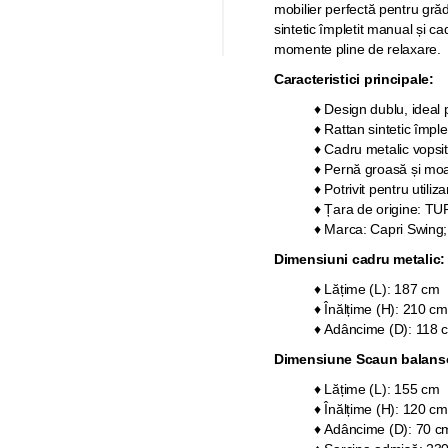
mobilier perfectă pentru grăd
sintetic împletit manual și ca
momente pline de relaxare.
Caracteristici principale:
♦ Design dublu, ideal
♦ Rattan sintetic împle
♦ Cadru metalic vopsit 
♦ Pernă groasă și moal
♦ Potrivit pentru utiliza
♦ Țara de origine: TU
♦ Marca: Capri Swing;
Dimensiuni cadru metalic:
♦ Lățime (L): 187 cm
♦ Înălțime (H): 210 cm
♦ Adâncime (D): 118
Dimensiune Scaun balans
♦ Lățime (L): 155 cm
♦ Înălțime (H): 120 cm
♦ Adâncime (D): 70 