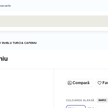
 vacante
Toate rezultatele căutării [0 de produse]
 DUBLU TURCIA CAFENIU
niu
Compară
Fav
CULOAREA ALEASĂ
MARO