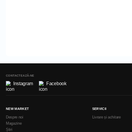
CONTACTEAZĂ-NE
Instagram
Facebook
NEW MARKET
SERVICII
Despre noi
Livrare și achitare
Magazine
Știri