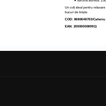
♦ Sarcina admisă: 23
Un colț ideal pentru relaxare 
bucuri de liniște.
COD: 8680648703/Cafeniu
EAN: 2000000089911