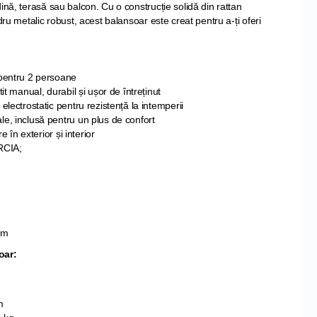
ină, terasă sau balcon. Cu o construcție solidă din rattan
dru metalic robust, acest balansoar este creat pentru a-ți oferi
 pentru 2 persoane
tit manual, durabil și ușor de întreținut
electrostatic pentru rezistență la intemperii
e, inclusă pentru un plus de confort
re în exterior și interior
RCIA;
 cm
oar:
cm