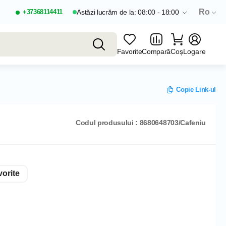
Ro
+37368114411
Astăzi lucrăm de la: 08:00 - 18:00
Favorite
Compară
Coș
Logare
Copie Link-ul
Codul produsului : 8680648703/Cafeniu
orite