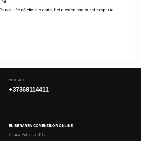
0 kg
în doi – fie că citești o carte, bei o cafea sau pur și simplu te
CONTACTE
+37368114411
ELIBERAREA COMENZILOR ONLINE
Strada Petricani 31C