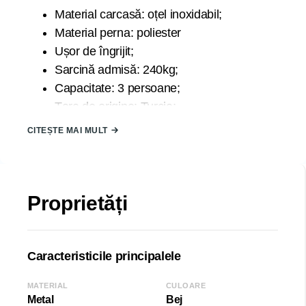
Material carcasă: oțel inoxidabil;
Material perna: poliester
Ușor de îngrijit;
Sarcină admisă: 240kg;
Capacitate: 3 persoane;
Țara de origine: Turcia;
Dimensiuni carcasă:
CITEȘTE MAI MULT
Latime (L): 200 cm
Înălțime (H): 170 cm
Adâncime (D): 90 cm
Proprietăți
COD: 2000007616/Bej
EAN: 20081614
SKU: SPW-S020
Caracteristicile principalele
MATERIAL
CULOARE
Metal
Bej