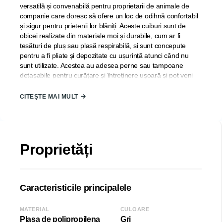
versatilă și convenabilă pentru proprietarii de animale de
companie care doresc să ofere un loc de odihnă confortabil
și sigur pentru prietenii lor blăniți. Aceste cuiburi sunt de
obicei realizate din materiale moi și durabile, cum ar fi
țesături de pluș sau plasă respirabilă, și sunt concepute
pentru a fi pliate și depozitate cu ușurință atunci când nu
sunt utilizate. Acestea au adesea perne sau tampoane
detașabile pentru curățare și întreținere ușoară și pot veni
într-o gamă de dimensiuni pentru a găzdui diferite animale
de companie. Cuiburile pliabile pentru animale de companie
CITEȘTE MAI MULT
pot fi folosite acasă sau în deplasare, făcându-le o alegere
practică pentru proprietarii de animale de companie care
doresc să ofere un loc confortabil pentru animalele lor de
companie, indiferent unde se află.
Proprietăți
Țara de origine:
TURCIA;
Material:
fibre de polipropilenă;
Dimensiune:
Caracteristicile principalele
Lățime (L): 40 cm
Adâncime (D): 34 cm
MATERIAL
CULOARE
Plasa de polipropilena
Gri