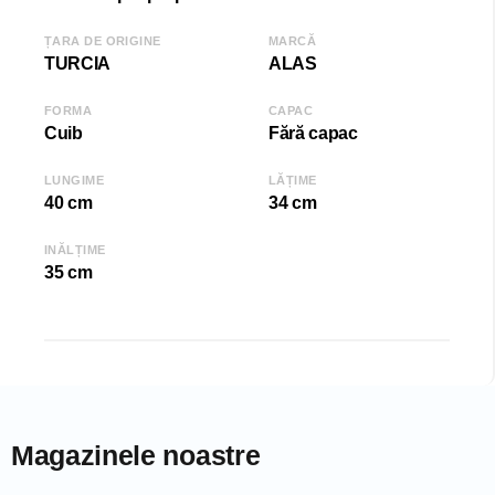
Înălțime (H): 35 cm
ȚARA DE ORIGINE
MARCĂ
COD: 2000007560/Gri
TURCIA
ALAS
EAN: 8681942503792
SKU: 03792
FORMA
CAPAC
Cuib
Fără capac
LUNGIME
LĂȚIME
40 cm
34 cm
INĂLȚIME
35 cm
Magazinele noastre