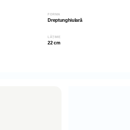
Adâncime (D): 2
Înălțime (H): 16 
FORMA
Dreptunghiulară
COD: 2000006322/Gri
EAN: 8681942503358
SKU: 03358
LĂȚIME
22 cm