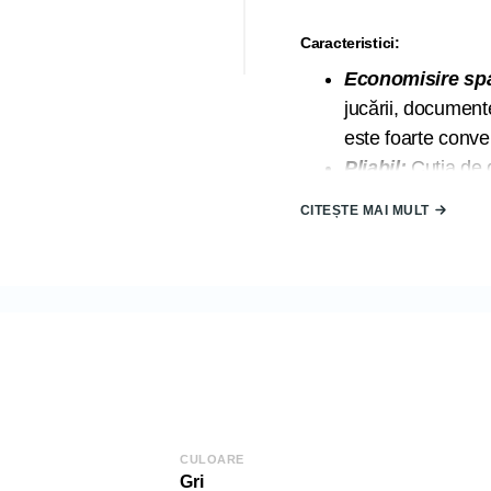
Caracteristici:
Economisire spa
jucării, document
este foarte conven
Pliabil:
Cutia de d
utilizată, ceea ce 
CITEȘTE MAI MULT
spațiul camerei. C
casa ordonată.
Materiale de înal
fetru, pâslă de în
țesăturii este dura
Este ușor de curăț
Țara de origine
:
Dimensiune:
CULOARE
Lățime (L): 31 c
Gri