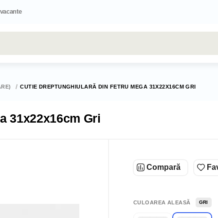
 vacante
Toate rezultatele căutării [0 de produse]
ARE)
CUTIE DREPTUNGHIULARĂ DIN FETRU MEGA 31X22X16CM GRI
ega 31x22x16cm Gri
Compară
Fav
CULOAREA ALEASĂ
GRI