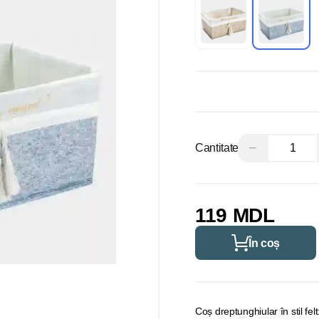
−
Cantitate
119 MDL
În coș
Coș dreptunghiular în stil felt