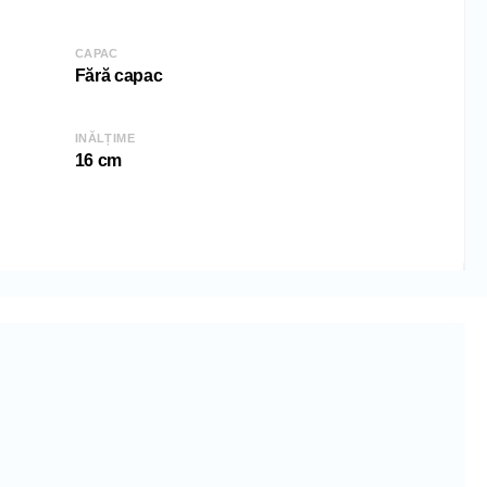
2 cm
cm
CAPAC
Fără capac
INĂLȚIME
16 cm