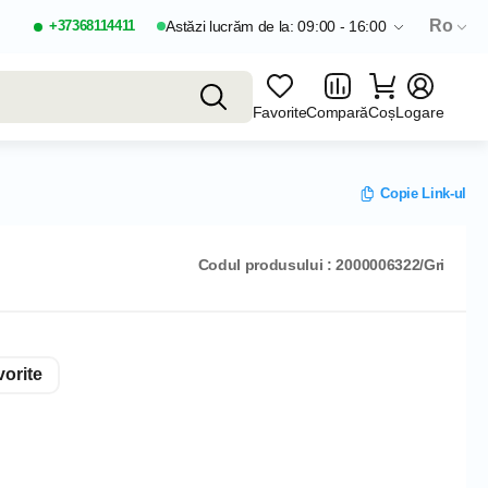
Ro
+37368114411
Astăzi lucrăm de la: 09:00 - 16:00
Favorite
Compară
Coș
Logare
Copie Link-ul
Codul produsului : 2000006322/Gri
orite