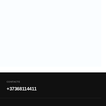
CONTACTE
+37368114411