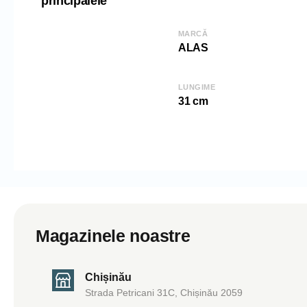
principalele
MARCĂ
ALAS
LUNGIME
31 cm
Magazinele noastre
Chișinău
Strada Petricani 31C, Chișinău 2059