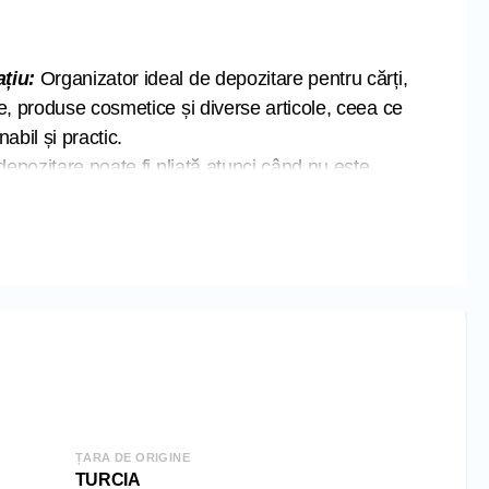
țiu:
Organizator ideal de depozitare pentru cărți,
e, produse cosmetice și diverse articole, ceea ce
abil și practic.
epozitare poate fi pliată atunci când nu este
vă ajută să utilizați pe deplin raftul din dulap sau
utiile de depozitare vă poate ajuta să vă păstrați
tă calitate:
Cutia de depozitare este realizată din
altă calitate, care este ecologică. Materialul
bil și lavabil. Fără miros deosebit și reutilizabil.
at prin intermediul periei.
 TURCIA
ȚARA DE ORIGINE
m
TURCIA