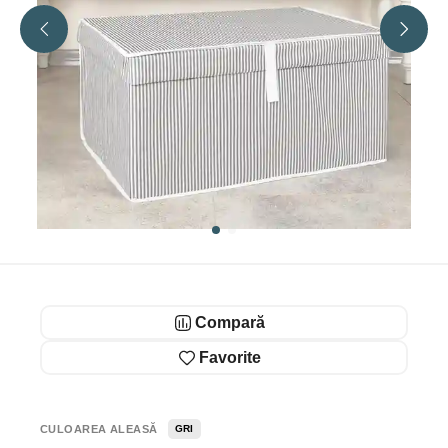
Compară
Favorite
CULOAREA ALEASĂ
GRI