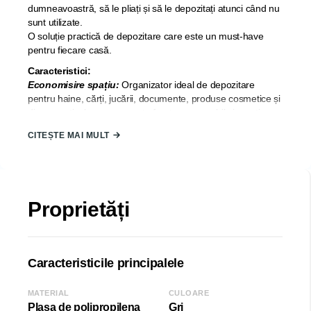
dumneavoastră, să le pliați și să le depozitați atunci când nu
sunt utilizate.
O soluție practică de depozitare care este un must-have
pentru fiecare casă.
Caracteristici:
Economisire spațiu:
Organizator ideal de depozitare
pentru haine, cărți, jucării, documente, produse cosmetice și
diverse articole, ceea ce este foarte convenabil și practic.
Pliabil:
Cutia de depozitare poate fi pliată atunci când nu
CITEȘTE MAI MULT
este utilizată, ceea ce vă ajută să utilizați pe deplin raftul din
dulap sau spațiul camerei. Cutiile de depozitare vă poate
ajuta să vă păstrați casa ordonată.
Materiale de înaltă calitate:
Cutia de depozitare este
realizată din plasă de polipropilenă de înaltă calitate, care
Proprietăți
este ecologică. Materialul țesăturii este durabil și lavabil.
Fără miros deosebit și reutilizabil. Este usor de curatat prin
intermediul periei.
Țara de origine:
TURCIA.
Caracteristicile principalele
Dimensiune:
MATERIAL
CULOARE
Plasa de polipropilena
Gri
Lățime (L): 60 cm