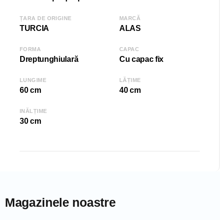
Adâncime (D): 40 cm
ȚARA DE ORIGINE
MARCĂ
Înălțime (H): 30 cm
TURCIA
ALAS
FORMA
CAPAC
COD: 2000006354/Gri
Dreptunghiulară
Cu capac fix
EAN: 8699243466272
SKU: 6272
LUNGIME
LĂȚIME
60 cm
40 cm
INĂLȚIME
30 cm
Magazinele noastre