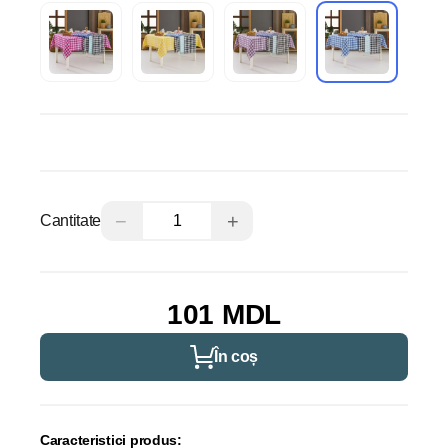
−
+
Cantitate
101 MDL
În coș
Caracteristici produs: