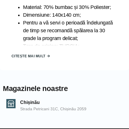
Material: 70% bumbac și 30% Poliester;
Dimensiune: 140x140 cm;
Pentru a vă servi o perioadă îndelungată
de timp se recomandă spălarea la 30
grade la program delicat;
Țara de origine: TURCIA;
CITEȘTE MAI MULT
Datorită luminii la care sunt expuse produsele în timpul
fotografierii și din cauza blitz-ului camerei de fotografiat,
produsele pot căpăta nuanțe diferite. De asemenea,
nuanțele pot să difere de la un calculator la altul.
Magazinele noastre
COD: 2000006375/Albastru
EAN: 8681942503976
Chișinău
SKU: 03976
Strada Petricani 31C, Chișinău 2059