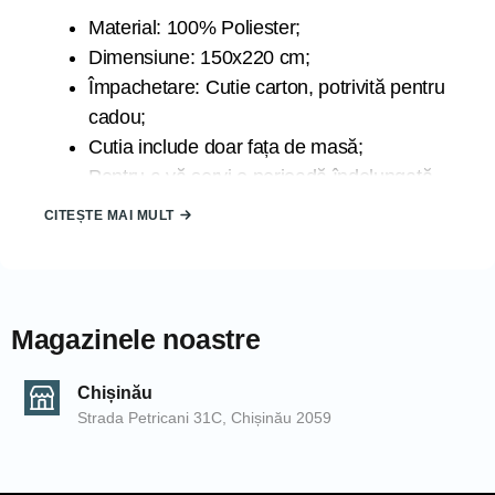
Material: 100% Poliester;
Dimensiune: 150x220 cm;
Împachetare: Cutie carton, potrivită pentru
cadou;
Cutia include doar fața de masă;
Pentru a vă servi o perioadă îndelungată
de timp se recomandă spălarea la 30
CITEȘTE MAI MULT
grade la program delicat;
Țara de origine: TURCIA;
Datorită luminii la care sunt expuse produsele în timpul
Magazinele noastre
fotografierii și din cauza blitz-ului camerei de fotografiat,
produsele pot căpăta nuanțe diferite. De asemenea,
nuanțele pot să difere de la un calculator la altul.
Chișinău
Strada Petricani 31C, Chișinău 2059
COD: 2000005174/Капучино
EAN: 8680789220220