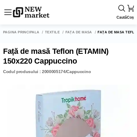
Caută
Coș
PAGINA PRINCIPALĂ
TEXTILE
FAȚĂ DE MASĂ
FAȚĂ DE MASĂ TEFLO
Față de masă Teflon (ETAMIN)
150x220 Cappuccino
Codul produsului : 2000005174/Cappuccino