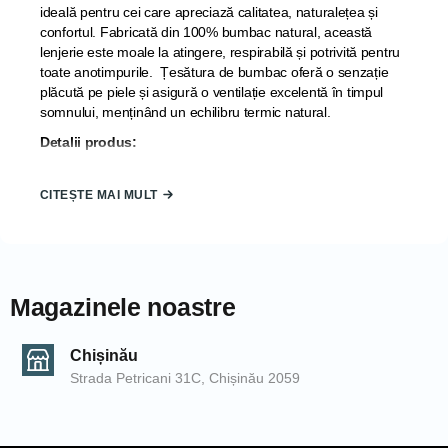
ideală pentru cei care apreciază calitatea, naturalețea și
confortul. Fabricată din 100% bumbac natural, această
lenjerie este moale la atingere, respirabilă și potrivită pentru
toate anotimpurile. Țesătura de bumbac oferă o senzație
plăcută pe piele și asigură o ventilație excelentă în timpul
somnului, menținând un echilibru termic natural.
Detalii produs:
Material: 100% bumbac natural (Cotton
CITEȘTE MAI MULT
Natural)
Țesătură densă și durabilă
Se spală ușor și își păstrează culorile vii în
timp
Magazinele noastre
Ideală pentru uz zilnic
Ambalată într-o cutie elegantă, perfectă și
Chișinău
pentru cadou
Strada Petricani 31C, Chișinău 2059
Producător: Turcia
Componență set: