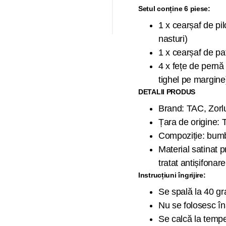
Setul conține 6 piese:
1 x cearșaf de pi
nasturi)
1 x cearșaf de p
4 x fețe de pernă
tighel pe margine
DETALII PRODUS
Brand: TAC, Zorlu
Țara de origine:
Compoziție: bum
Material satinat p
tratat antișifonare
Instrucțiuni îngrijire:
Se spală la 40 gr
Nu se folosesc înă
Se calcă la tempe