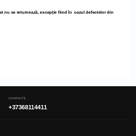
 nu se returnează, excepție fiind în cazul defectelor din
CONTACTE
+37368114411