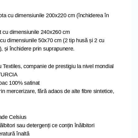
lota cu dimensiunile 200x220 cm (închiderea în
at cu dimensiunile 240x260 cm
 cu dimensiunile 50x70 cm (2 tip husă și 2 cu
), și închidere prin suprapunere.
 Textiles, companie de prestigiu la nivel mondial
 TURCIA
bac 100% satinat
rin mercerizare, fără adaos de alte fibre sintetice,
ade Celsius
lbitori sau detergenți ce conțin înălbitori
ratură înaltă