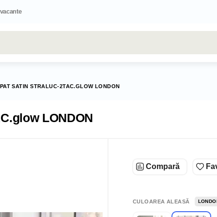
 vacante
Toate rezultatele căutării [0 de produse]
E PAT SATIN STRALUC-2TAC.GLOW LONDON
2TAC.glow LONDON
Compară
Fav
CULOAREA ALEASĂ
LONDO