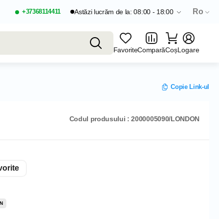
Ro
+37368114411
Astăzi lucrăm de la: 08:00 - 18:00
Favorite
Compară
Coș
Logare
Copie Link-ul
Codul produsului : 2000005090/LONDON
orite
N