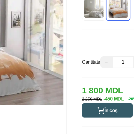
−
Cantitate
1 800 MDL
-450 MDL
2 250 MDL
-2
În coș