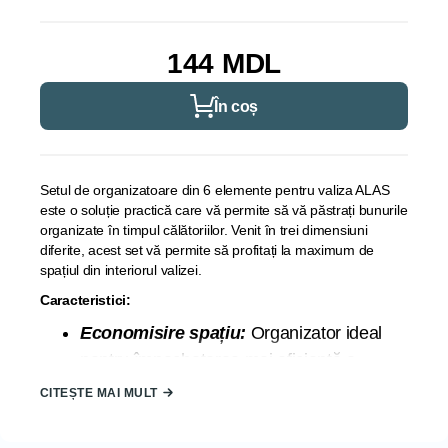
144 MDL
În coș
Setul de organizatoare din 6 elemente pentru valiza ALAS
este o soluție practică care vă permite să vă păstrați bunurile
organizate în timpul călătoriilor. Venit în trei dimensiuni
diferite, acest set vă permite să profitați la maximum de
spațiul din interiorul valizei.
Caracteristici:
Economisire spațiu:
Organizator ideal
pentru împachetarea mai eficientă a
lucrurilor personale utilizând spațiul interior
CITEȘTE MAI MULT
al bagajelor și optimizând conținutul genții
de călătorie.