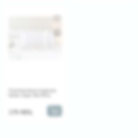
Силиконовая подушка
Italian Style 50x70см
179 MDL