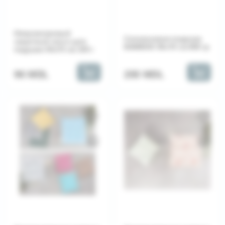
Непромокаемый
Силиконовая подушка
защитный чехол для
BAMBOO 50x70 см 850 гр
подушки 50x70 см 105 г
200 MDL
96 MDL