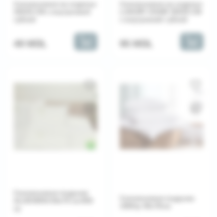
Силиконовая на сиденье
Силиконовая на сиденье
35X35 CM с внутренней
LUXURY CHAIR 35X35 CM
губкой
с внутренней губкой
49 MDL
95 MDL
Силиконовая подушка
Силиконовая подушка
ALOEVERA 50x70 см 850
1000гр 50х70см
гр