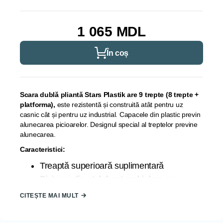
1 065 MDL
În coș
Scara dublă pliantă Stars Plastik are 9 trepte (8 trepte +
platforma),
este rezistentă și construită atât pentru uz
casnic cât și pentru uz industrial. Capacele din plastic previn
alunecarea picioarelor. Designul special al treptelor previne
alunecarea.
Caracteristici:
Treaptă superioară suplimentară
Picioare din oțel dreptunghiulare cu
acoperire plastic anti-aderent
CITEȘTE MAI MULT
Simplitatea în utilizare
Capace plastice pentru prevenirea