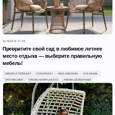
30 МАЯ В 17:48
Превратите свой сад в любимое летнее
место отдыха — выберите правильную
мебель!
#MOBILA TERASA#
#CHISINAU#
#BALANSOAR#
#LEAGAN#
#PETRICANI#
#MOBILADINPLASTIC#
#MOBILADINRATAN#