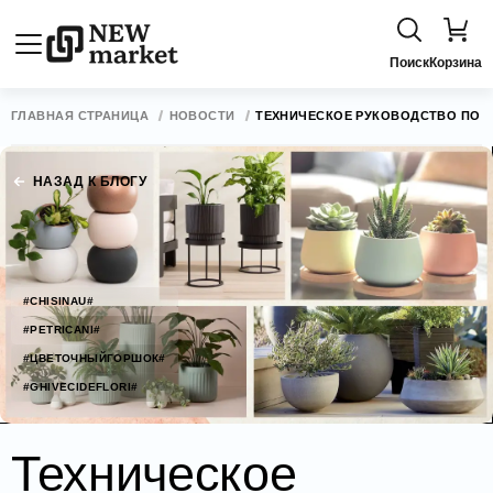
Поиск
Корзина
ГЛАВНАЯ СТРАНИЦА
НОВОСТИ
ТЕХНИЧЕСКОЕ РУКОВОДСТВО ПО 
НАЗАД К БЛОГУ
#CHISINAU#
#PETRICANI#
#ЦВЕТОЧНЫЙГОРШОК#
#GHIVECIDEFLORI#
Техническое