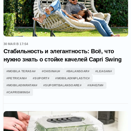
30 МАЯ В 17:54
Стабильность и элегантность: Всё, что
нужно знать о стойке качелей Capri Swing
#MOBILA TERASA#
#CHISINAU#
#BALANSOAR#
#LEAGAN#
#PETRICANI#
#SUPORT#
#MOBILADINPLASTIC#
#MOBILADINRATAN#
#SUPORTBALANSOARE#
#КАЧЕЛИ#
#CAPRISWING#