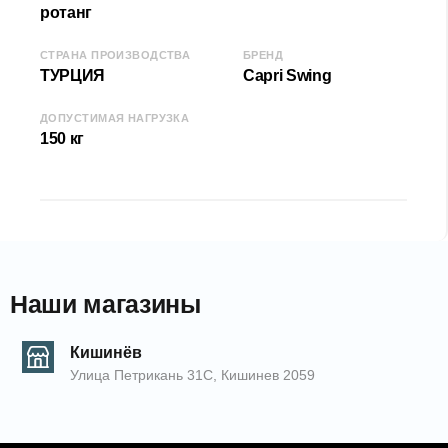
Ширина (Д): 75 см
ротанг
Высота (В): 139 см
СТРАНА ПРОИЗВОДСТВА
БРЕНД
Глубина (Г): 82 см
ТУРЦИЯ
Capri Swing
Допустимая нагрузка: 120кг
ДОПУСТИМАЯ НАГРУЗКА
КОД:
2000004566
150 кг
EAN: 20049027
Наши магазины
Кишинёв
Улица Петрикань 31С, Кишинев 2059