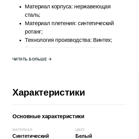
Материал корпуса: нержавеющая
сталь;
Материал плетения: синтетический
ротанг;
Технология производства: Винтех;
Экологическое производство;
Простой в уходе;
ЧИТАТЬ БОЛЬШЕ
Устойчив к ультрафиолету;
Прочный, устойчивый к атмосферным
воздействиям;
Характеристики
Страна происхождения: ТУРЦИЯ;
Размер кадра:
Ширина (Д): 124 см
Основные характеристики
Высота (В): 212 см
Глубина (Г): 105 см
МАТЕРИАЛ
ЦВЕТ
Размер качелей:
Синтетический
Белый