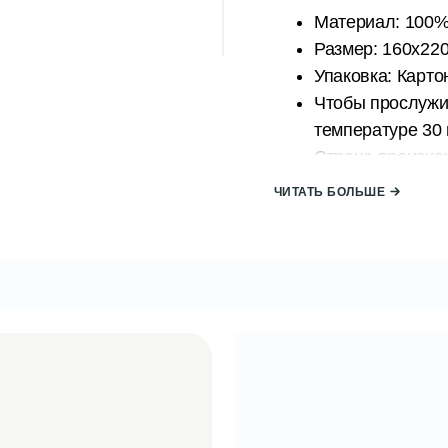
Материал: 100%
Размер: 160x220
Упаковка: Карто
Чтобы прослужит
температуре 30 
Страна происхо
Бренд: АТАК
ЧИТАТЬ БОЛЬШЕ
Из-за света, которому под
вспышки фотоаппарата, про
оттенки могут отличаться 
КОД: 2000006218/Кремо
EAN: 8681137080077