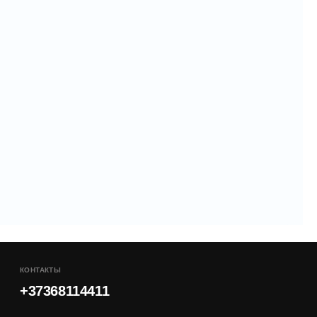
КОНТАКТЫ
+37368114411