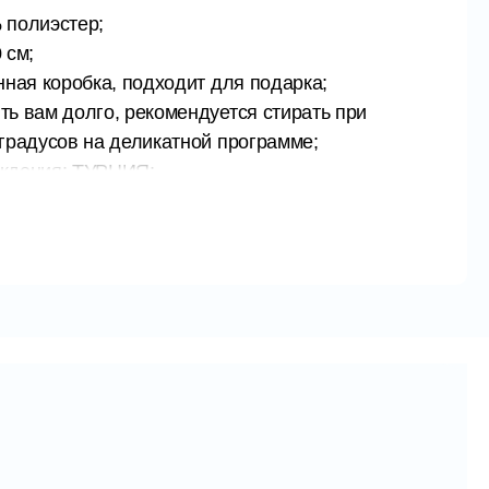
 полиэстер;
 см;
нная коробка, подходит для подарка;
ь вам долго, рекомендуется стирать при
градусов на деликатной программе;
ждения: ТУРЦИЯ;
вергаются продукты во время фотосъемки, а также из-за
дукты могут приобретать разные оттенки. Кроме того,
на разных компьютерах.
вый