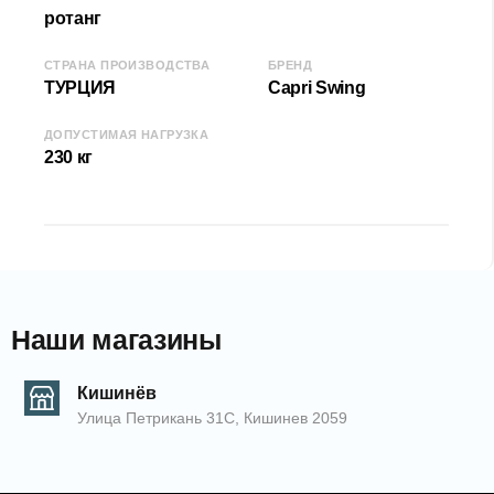
ротанг
♦ Ширина (Д): 153 см
♦ Высота (В): 124 см
СТРАНА ПРОИЗВОДСТВА
БРЕНД
♦ Глубина (Г): 70 см
ТУРЦИЯ
Capri Swing
♦ Допустимая нагрузка: 230 кг
Идеально подходит для романтического отдыха или
ДОПУСТИМАЯ НАГРУЗКА
уютных вечеров с близкими.
230 кг
КОД:
8680648702
/Белый
EAN: 2000000089928
Наши магазины
Кишинёв
Улица Петрикань 31С, Кишинев 2059