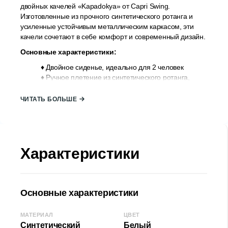
двойных качелей «Kapadokya» от Capri Swing.
Изготовленные из прочного синтетического ротанга и
усиленные устойчивым металлическим каркасом, эти
качели сочетают в себе комфорт и современный дизайн.
Основные характеристики:
♦ Двойное сиденье, идеально для 2 человек
♦ Ручное плетение из синтетического ротанга,
прочное и легко очищаемое
♦ Металлический каркас с порошковым покрытием
ЧИТАТЬ БОЛЬШЕ
– устойчив к погодным условиям
♦ Мягкая и удобная подушка в комплекте
♦ Подходит для использования как на улице, так и
в помещении
♦ Страна происхождения: ТУРЦИЯ;
Характеристики
♦ Бренд: Capri Swing;
Размеры металлической рамы:
♦ Ширина (Ш): 187 см
Основные характеристики
♦ Высота (В): 210 см
♦ Глубина (Г): 118 см
МАТЕРИАЛ
ЦВЕТ
Синтетический
Белый
Размеры кресла-качалки: