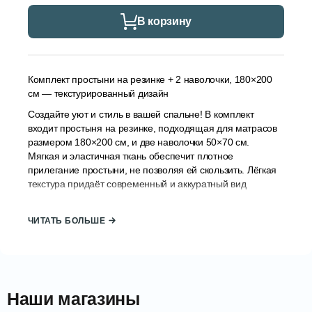
В корзину
Комплект простыни на резинке + 2 наволочки, 180×200
см — текстурированный дизайн
Создайте уют и стиль в вашей спальне! В комплект
входит простыня на резинке, подходящая для матрасов
размером 180×200 см, и две наволочки 50×70 см.
Мягкая и эластичная ткань обеспечит плотное
прилегание простыни, не позволяя ей скользить. Лёгкая
текстура придаёт современный и аккуратный вид
постели.
Характеристики:
ЧИТАТЬ БОЛЬШЕ
Комплект: простыня на резинке + 2
наволочки
Размер простыни: 180×200 см
Наши магазины
Размер наволочек: 50×70 см