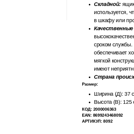
Складной:
ящик
используется, ч
в шкафу или пр
Качественные
высококачестве
сроком службы. 
обеспечивает х
мягкой конструк
имеют неприятно
Страна проис
Размер:
Ширина (Д): 37 
Высота (В): 125
КОД:
2000006363
EAN: 8699243468092
АРТИКУЛ: 8092