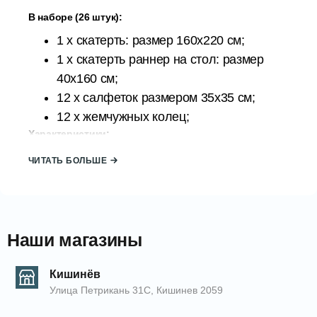
В наборе (26 штук):
1 x скатерть: размер 160х220 см;
1 x скатерть раннер на стол: размер
40x160 см;
12 x салфеток размером 35х35 см;
12 x жемчужных колец;
Характеристики:
Материал: 100% полиэстер;
ЧИТАТЬ БОЛЬШЕ
Упаковка: Картонная коробка, подходит
для подарка;
Страна происхождения: ТУРЦИЯ;
Бренд: АТАК;
Наши магазины
Инструкции по уходу:
Чтобы прослужить вам долго,
Кишинёв
Улица Петрикань 31С, Кишинев 2059
рекомендуется стирать только вручную
при температуре не более 30 градусов;