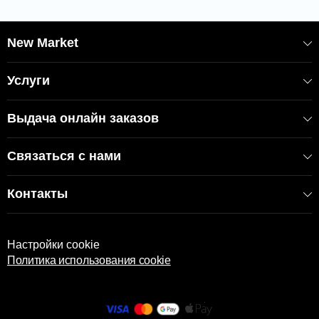
Не стирайте в машине-автомате;
Используйте мягкий шампунь или
New Market
моющие средства, не используйте
отбеливатель;
Услуги
Химическая очистка не допускается;
Выдача онлайн заказов
Из-за света, которому подвергаются продукты во время
фотосъемки, а также из-за вспышки фотоаппарата,
Связаться с нами
продукты могут приобретать разные оттенки. Кроме того,
оттенки могут отличаться на разных компьютерах.
Контакты
КОД: 2000006231/Cappuccino
EAN: 8681137096221
Настройки cookie
Политика использования cookie