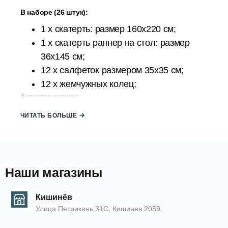
В наборе (26 штук):
1 x скатерть: размер 160х220 см;
1 x скатерть раннер на стол: размер
36x145 см;
12 x салфеток размером 35х35 см;
12 x жемчужных колец;
Характеристики:
Материал: 100% полиэстер;
ЧИТАТЬ БОЛЬШЕ
Упаковка: Картонная коробка, подходит
для подарка;
Страна происхождения: ТУРЦИЯ;
Бренд: АТАК;
Наши магазины
Инструкции по уходу:
Чтобы прослужить вам долго,
Кишинёв
Улица Петрикань 31С, Кишинев 2059
рекомендуется стирать только вручную
при температуре не более 30 градусов;