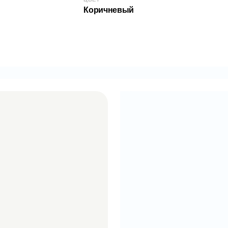
Комплект разраб
Коричневый
легко собрать с
Страна происхо
КОД:
2000007621
EAN: 7563575824387
АРТИКУЛ: SPS-B020