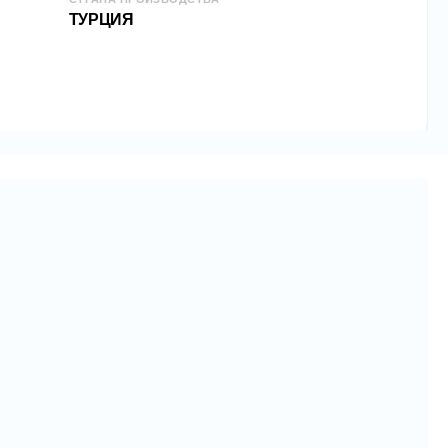
отан таким образом, чтобы его можно было
ТУРЦИЯ
амостоятельно.
ждения: ТУРЦИЯ;