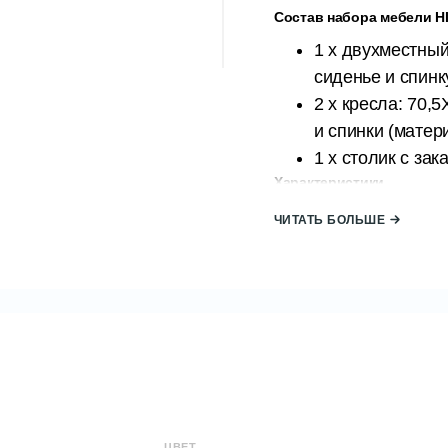
Состав набора мебели HI
1 x двухместный
сиденье и спинк
2 x кресла: 70,
и спинки (матер
1 x столик с за
Характеристики
Материал: пласт
ЧИТАТЬ БОЛЬШЕ
Вместимость: 4 
В комплект вход
от изображения;
Все изготовлено
натуральной ст
Устойчив к пог
Набор чрезвыча
открытом воздух
ЦВЕТ