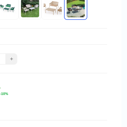
+
L
-10%