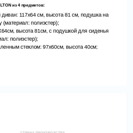
LTON из 4 предметов:
 диван: 117х64 см, высота 81 см, подушка на
у (материал: полиэстер);
5X64см, высота 81см, с подушкой для сиденья
иал: полиэстер);
каленным стеклом: 97х60см, высота 40см;
ик;
человек;
ят подушки, цвет которых может отличаться
 из высококачественного пластика с
руктурой ротанга, ЭФФЕКТ РОТАНА!
одным условиям и УФ-излучению
йно прочный, его можно оставлять на
е круглый год.
СТРАНА ПРОИЗВОДСТВА