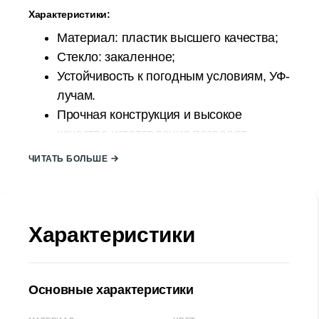
Характеристики:
Материал: пластик высшего качества;
Стекло: закаленное;
Устойчивость к погодным условиям, УФ-
лучам.
Прочная конструкция и высокое
качество изготовления позволят
использовать его в течение многих
ЧИТАТЬ БОЛЬШЕ
сезонов.
Столик спроектировано таким образом,
чтобы его можно было легко собрать
Характеристики
самостоятельно.
Страна происхождения: ТУРЦИЯ;
Размер стола:
Основные характеристики
Ширина (Д): 120 см
Высота (В): 75 см