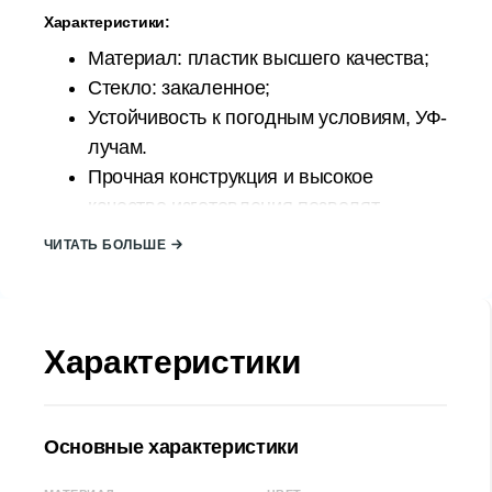
Характеристики:
Материал: пластик высшего качества;
Стекло: закаленное;
Устойчивость к погодным условиям, УФ-
лучам.
Прочная конструкция и высокое
качество изготовления позволят
использовать его в течение многих
ЧИТАТЬ БОЛЬШЕ
сезонов.
Столик спроектировано таким образом,
чтобы его можно было легко собрать
Характеристики
самостоятельно.
Страна происхождения: ТУРЦИЯ;
Размер стола:
Основные характеристики
Ширина (Д): 90 см
Высота (В): 75 см