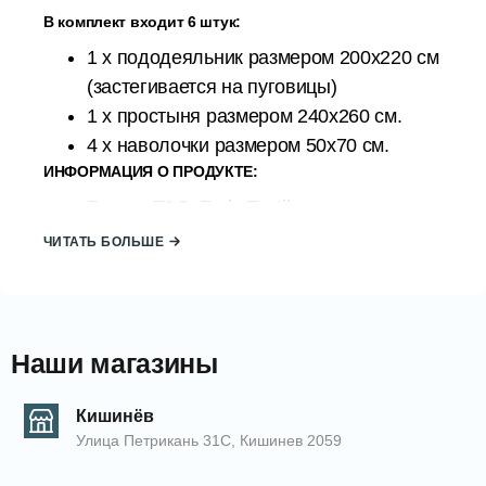
В комплект входит 6 штук:
1 x пододеяльник размером 200х220 см
(застегивается на пуговицы)
1 x простыня размером 240х260 см.
4 x наволочки размером 50х70 см.
ИНФОРМАЦИЯ О ПРОДУКТЕ:
Бренд: TAC, Zorlu Textiles, престижная
компания во всем мире.
ЧИТАТЬ БОЛЬШЕ
Страна происхождения: ТУРЦИЯ
Состав: 100% хлопок, жаккард
Атласный материал методом
мерсеризации, без добавления других
Наши магазины
синтетических волокон, обработка
против сминания
Кишинёв
Инструкции по уходу:
Улица Петрикань 31С, Кишинев 2059
Стирать при 40 градусах Цельсия.