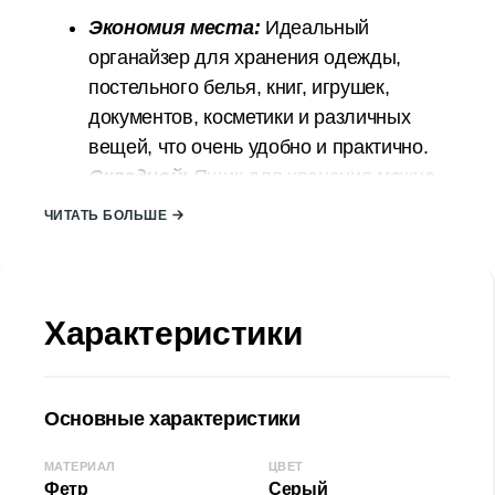
Экономия места:
Идеальный
органайзер для хранения одежды,
постельного белья, книг, игрушек,
документов, косметики и различных
вещей, что очень удобно и практично.
Складной:
Ящик для хранения можно
сложить, когда он не используется, что
ЧИТАТЬ БОЛЬШЕ
позволяет полностью использовать
полку в шкафу или пространство
комнаты. Ящики для хранения помогут
Характеристики
вам поддерживать порядок в доме.
Качественные материалы:
Ящик
для хранения изготовлен из фетра,
высококачественного войлока, который
Основные характеристики
является экологически чистым.
МАТЕРИАЛ
ЦВЕТ
Тканевый материал прочный и легко
Фетр
Серый