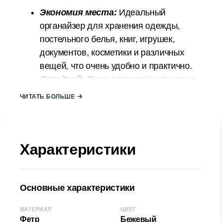
Экономия места:
Идеальный
органайзер для хранения одежды,
постельного белья, книг, игрушек,
документов, косметики и различных
вещей, что очень удобно и практично.
Складной:
Ящик для хранения можно
сложить, когда он не используется, что
ЧИТАТЬ БОЛЬШЕ
позволяет полностью использовать
полку в шкафу или пространство
комнаты. Ящики для хранения помогут
Характеристики
вам поддерживать порядок в доме.
Качественные материалы:
Ящик
для хранения изготовлен из фетра,
высококачественного войлока, который
Основные характеристики
является экологически чистым.
МАТЕРИАЛ
ЦВЕТ
Тканевый материал прочный и легко
Фетр
Бежевый