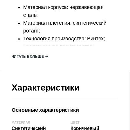
Материал корпуса: нержавеющая
сталь;
Материал плетения: синтетический
ротанг;
Технология производства: Винтех;
Экологическое производство;
Простой в уходе;
ЧИТАТЬ БОЛЬШЕ
Устойчив к ультрафиолету;
Прочный, устойчивый к атмосферным
воздействиям;
Характеристики
Страна происхождения: ТУРЦИЯ;
Размер кадра:
Ширина (Д): 173 см
Основные характеристики
Высота (В): 214 см
Глубина (Г): 120 см
МАТЕРИАЛ
ЦВЕТ
Размер качелей:
Синтетический
Коричневый