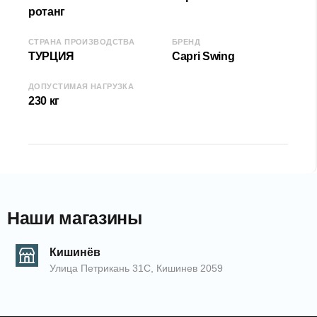
Ширина (Д): 172 см
ротанг
Высота (В): 120 см
СТРАНА ПРОИЗВОДСТВА
БРЕНД
Глубина (Г): 77 см
ТУРЦИЯ
Capri Swing
Допустимая нагрузка: 230 кг
ДОПУСТИМАЯ НАГРУЗКА
КОД:
2000004567
230 кг
EAN: 20049034
Наши магазины
Кишинёв
Улица Петрикань 31С, Кишинев 2059